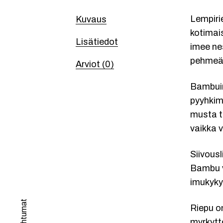
Lempirie
Kuvaus
kotimai
Lisätiedot
imee nes
pehmeää
Arviot (0)
Bambuin
pyyhkimi
musta ta
vaikka 
Siivous
Bambu v
imukyky
Riepu o
myrkyttö