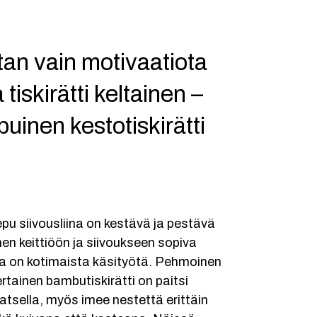
an vain motivaatiota
 tiskirätti keltainen –
uinen kestotiskirätti
0
pu siivousliina on kestävä ja pestävä
n keittiöön ja siivoukseen sopiva
oka on kotimaista käsityötä. Pehmoinen
rtainen bambutiskirätti on paitsi
atsella, myös imee nestettä erittäin