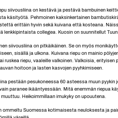
pu siivousliina on kestävä ja pestävä bambuinen keittiö
sta käsityötä. Pehmoinen kaksinkertainen bambutiskirät
tettä erittäin hyvin sekä kuivana että kosteana. Näissä 
 lenkkipintaista collegea. Kuosin on suunnitellut Tuuni
en siivousliina on pitkäikäinen. Se on myös monikäyttö
seen, sisällä ja ulkona. Kuivana riepu on mainio pölyjen
i ruskea riepu, vaaleille valkoinen. Valkoisia, erityisen
vauvan hoitoon ja lasten kasvojen pyyhkimiseen.
liina pestään pesukoneessa 60 asteessa muun pyykin jo
ain paranee ikääntyessään. Mitä enemmän riepua käy
 muuttuu. Heikoimmillaan imukyky on upouutena.
n ommeltu Suomessa kotimaisesta neuloksesta ja paine
millä väreillä.