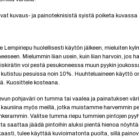
ivat kuvaus- ja painoteknisistä syistä poiketa kuvassa 
 Lempiriepu huolellisesti käytön jälkeen, mieluiten kylm
eseen. Mielummin liian usein, kuin liian harvoin, jos h
skirätin voi pestä pesukoneessa muun pyykin joukoss
utistuu pesuissa noin 10%. Huuhteluaineen käyttö on ki
ä. Kuosittele kosteana.
evun pohjaväri on tumma tai vaalea ja painatuksen väri
 kauniina myös meillä, jotka muistamme harvemmin pe
hkerammin. Valitse tumma riepu tummien pintojen pyyh
a saattaa jäädä pintoihin aluksi pientä hienoa nöyhtää
asti, tulee käyttää kuvioimatonta puolta, sillä painovä