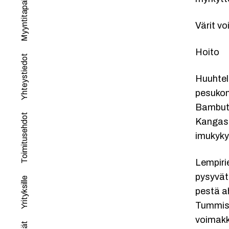
Myyntitapahtumat
Värit vo
Hoito
Yhteystiedot
Huuhtele
pesukone
Bambuti
Toimitusehdot
Kangas k
imukyky
Lempiri
pysyvät
Yrityksille
pestä a
Tummist
voimakka