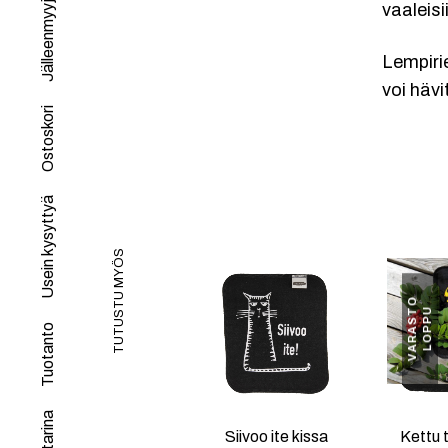
Jälleenmyyjät
vaaleisi
Lempirie
voi häv
Ostoskori
Usein kysyttyä
TUTUSTU MYÖS
V
A
R
A
S
O
L
O
P
P
T
U
Tuotanto
Siivoo ite kissa
Kettu t