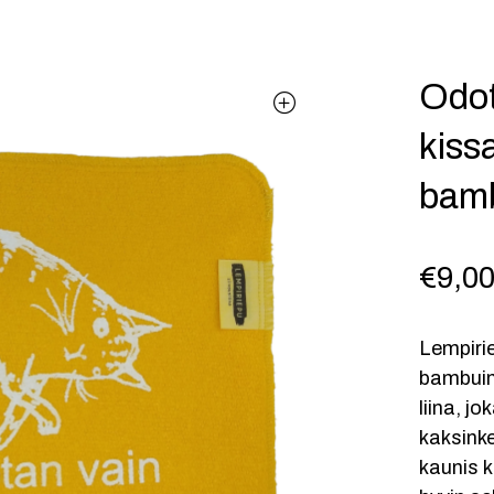
Odot
kissa
bamb
€
9,0
Lempirie
bambuine
liina, j
kaksinke
kaunis k