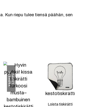
ia. Kun riepu tulee tiensä päähän, sen
V
A
R
A
S
O
L
O
P
P
T
U
Loista tiskirätti