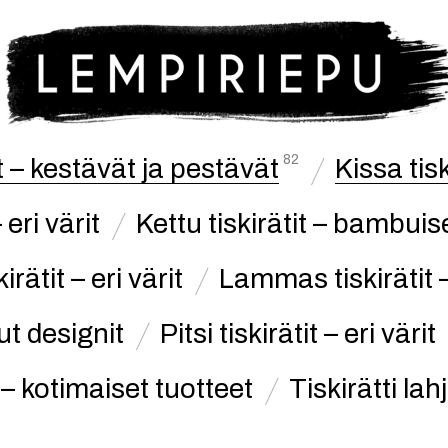
82
it – kestävät ja pestävät
Kissa tisk
 eri värit
Kettu tiskirätit – bambuise
irätit – eri värit
Lammas tiskirätit – 
uut designit
Pitsi tiskirätit – eri värit
 – kotimaiset tuotteet
Tiskirätti lah