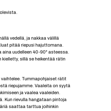
olevista.
ällä vedellä, ja nakkaa välillä
aluat pitää riepusi hajuttomana.
a aina uudelleen 40-90° asteessa.
elletty, sillä se heikentää rätin
 vaihtelee. Tummapohjaiset rätit
stä riepujamme. Vaaleita on syytä
kimiseen ja vaalea vaaleiden.
. Kun rievulla hangataan pintoja
riä saattaa tarttua joihinkin