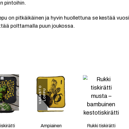
in pintoihin.
pu on pitkäikäinen ja hyvin huollettuna se kestää vuos
ittää polttamalla puun joukossa.
V
A
R
A
S
O
L
O
P
P
T
U
iskirätti
Ampiainen
Rukki tiskirätti