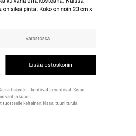
ekä kuivana että kosteana. Näissä
a on sileä pinta. Koko on noin 23 cm x
Varastossa
Lisää ostoskoriin
Kaikki tiskirätit – kestävät ja pestävät
,
Kissa
 eri värit ja kuosit
t tuotteelle
keltainen
,
kissa
,
tuuni turula