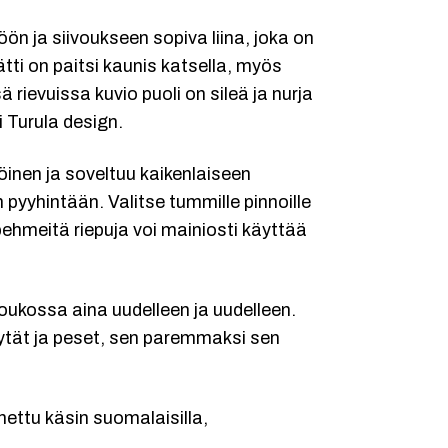
ön ja siivoukseen sopiva liina, joka on
ti on paitsi kaunis katsella, myös
rievuissa kuvio puoli on sileä ja nurja
 Turula design.
inen ja soveltuu kaikenlaiseen
 pyyhintään. Valitse tummille pinnoille
 pehmeitä riepuja voi mainiosti käyttää
ukossa aina uudelleen ja uudelleen.
tät ja peset, sen paremmaksi sen
ttu käsin suomalaisilla,