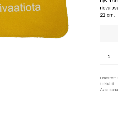
hyvin s
rievuiss
21 cm.
Osastot:
tiskirätit –
Avainsana