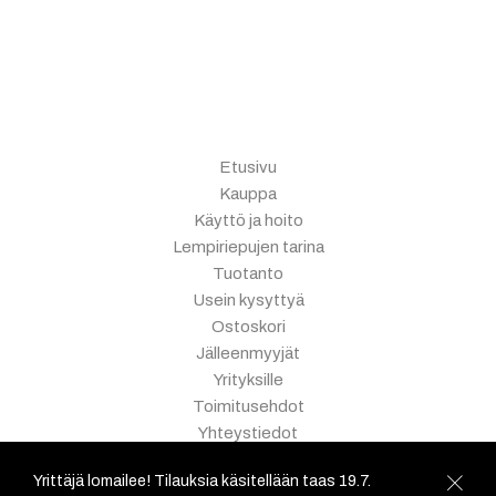
Etusivu
Kauppa
Käyttö ja hoito
Lempiriepujen tarina
Tuotanto
Usein kysyttyä
Ostoskori
Jälleenmyyjät
Yrityksille
Toimitusehdot
Yhteystiedot
Myyntitapahtumat
Yrittäjä lomailee! Tilauksia käsitellään taas 19.7.