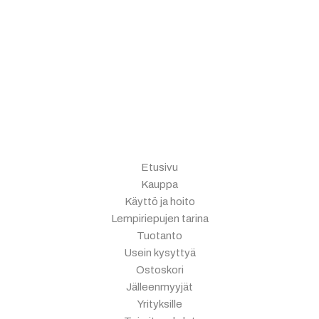
Etusivu
Kauppa
Käyttö ja hoito
Lempiriepujen tarina
Tuotanto
Usein kysyttyä
Ostoskori
Jälleenmyyjät
Yrityksille