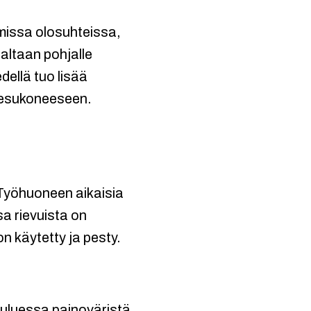
issa olosuhteissa,
ialtaan pohjalle
dellä tuo lisää
anpesukoneeseen.
 Työhuoneen aikaisia
sa rievuista on
n käytetty ja pesty.
uluessa painoväristä