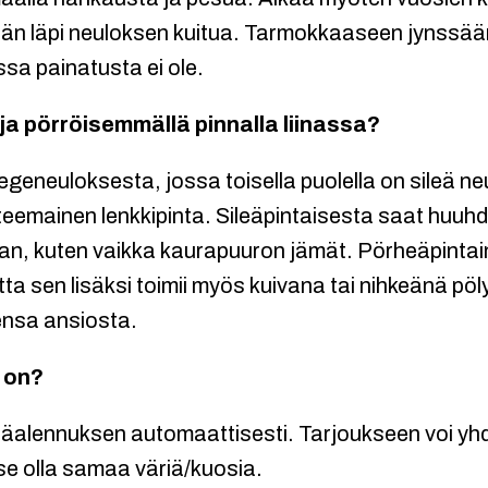
n läpi neuloksen kuitua. Tarmokkaaseen jynssää
ossa painatusta ei ole.
 ja pörröisemmällä pinnalla liinassa?
egeneuloksesta, jossa toisella puolella on sileä neu
roteemainen lenkkipinta. Sileäpintaisesta saat huu
lian, kuten vaikka kaurapuuron jämät. Pörheäpintain
utta sen lisäksi toimii myös kuivana tai nihkeänä pö
ensa ansiosta.
 on?
räalennuksen automaattisesti. Tarjoukseen voi y
itse olla samaa väriä/kuosia.