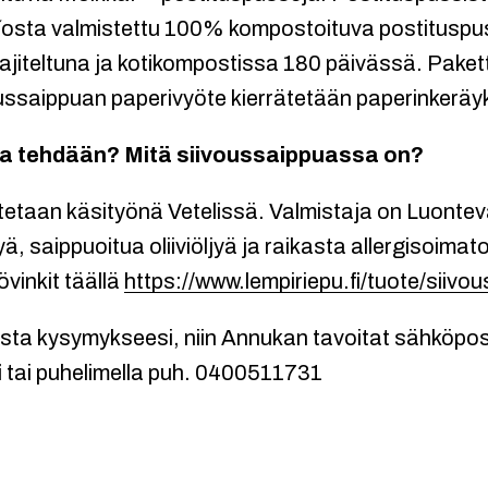
o´osta valmistettu 100% kompostoituva postitusp
lajiteltuna ja kotikompostissa 180 päivässä. Pakett
ussaippuan paperivyöte kierrätetään paperinkeräy
a tehdään? Mitä siivoussaippuassa on?
tetaan käsityönä Vetelissä. Valmistaja on Luontev
ä, saippuoitua oliiviöljyä ja raikasta allergisoimat
vinkit täällä
https://www.lempiriepu.fi/tuote/siivo
usta kysymykseesi, niin Annukan tavoitat sähköpos
 tai puhelimella puh. 0400511731