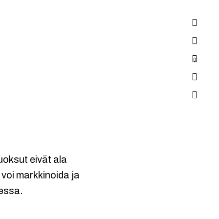
0
uoksut eivät ala
 voi markkinoida ja
eessa.