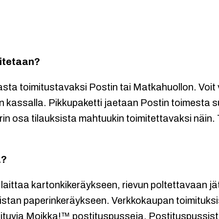
mitetaan?
sta toimitustavaksi Postin tai Matkahuollon. Voit v
n kassalla. Pikkupaketti jaetaan Postin toimesta 
rin osa tilauksista mahtuukin toimitettavaksi näin.
ä?
laittaa kartonkikeräykseen, rievun poltettavaan j
istan paperinkeräykseen. Verkkokaupan toimituks
uvia Moikka!™ postituspusseja. Postituspussista