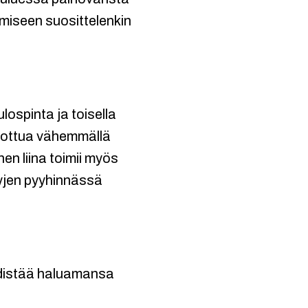
miseen suosittelenkin
lospinta ja toisella
hdottua vähemmällä
en liina toimii myös
lyjen pyyhinnässä
hdistää haluamansa