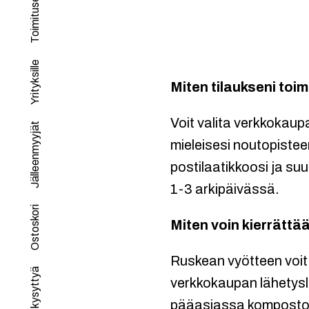
Toimitusehdot
Yrityksille
Miten tilaukseni toi
Voit valita verkkokaupa
Jälleenmyyjät
mieleisesi noutopistee
postilaatikkoosi ja suu
1-3 arkipäivässä.
Ostoskori
Miten voin kierrättä
Ruskean vyötteen voit 
Usein kysyttyä
verkkokaupan lähetysl
pääasiassa kompostoit