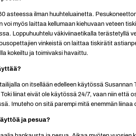
0 asteessa ilman huuhteluainetta. Pesukoneettom
nan voi myös laittaa kellumaan kiehuvaan veteen tisk
a. Loppuhuuhtelu väkiviinaetikalla terästetyllä ve
lousopettajien vinkeistä on laittaa tiskirätit asti
la kokeiltu ja toimivaksi havaittu.
äyttää?
ailijalla on itsellään edelleen käytössä Susannan
Toki liinat eivät ole käytössä 24/7, vaan niin että o
sä. Imuteho on sitä parempi mitä enemmän liinaa o
äyttöä ja pesua?
aalia hankausta ja pesua. Aikaa myöten vuosien k