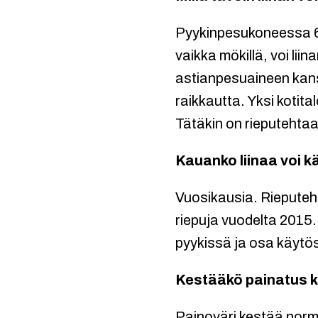
Pyykinpesukoneessa 6
vaikka mökillä, voi lii
astianpesuaineen kanss
raikkautta. Yksi kotita
Tätäkin on rieputehtaal
Kauanko liinaa voi k
Vuosikausia. Rieputeht
riepuja vuodelta 2015. 
pyykissä ja osa käytös
Kestääkö painatus k
Painoväri kestää norm