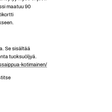
ussi maatuu 90
ikortti
kseen.
a. Se sisältää
onta tuoksuöljyä.
ussaippua-kotimainen/
titse