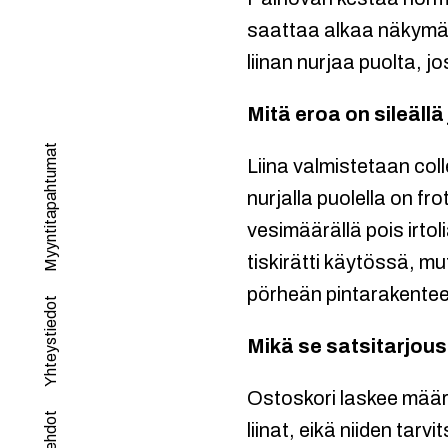
saattaa alkaa näkymää
liinan nurjaa puolta, j
Mitä eroa on sileällä
Myyntitapahtumat
Liina valmistetaan coll
nurjalla puolella on f
vesimäärällä pois irto
tiskirätti käytössä, m
pörheän pintarakente
Yhteystiedot
Mikä se satsitarjous
Ostoskori laskee mää
liinat, eikä niiden tarv