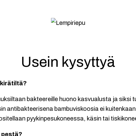
Usein kysyttyä
skirätiltä?
uksiltaan bakteereille huono kasvualusta ja siksi t
äysin antibakteerisena bambuviskoosia ei kuitenkaan
ositellaan pyykinpesukoneessa, käsin tai tiskikon
i pestä?