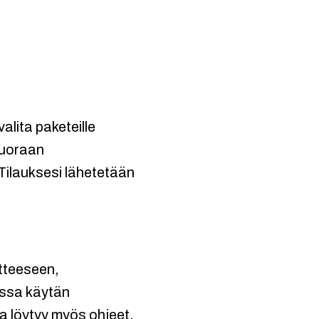
alita paketeille
suoraan
 Tilauksesi lähetetään
ätteeseen,
issa käytän
 löytyy myös ohjeet.