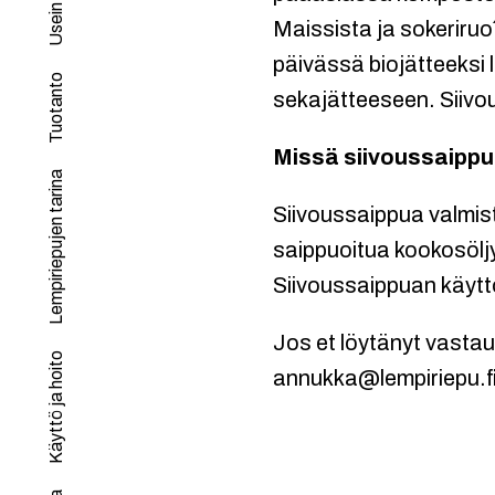
Maissista ja sokeriru
päivässä biojätteeksi 
Tuotanto
sekajätteeseen. Siivo
Missä siivoussaippu
Lempiriepujen tarina
Siivoussaippua valmis
saippuoitua kookosöljy
Siivoussaippuan käyttö
Jos et löytänyt vasta
Käyttö ja hoito
annukka@lempiriepu.fi