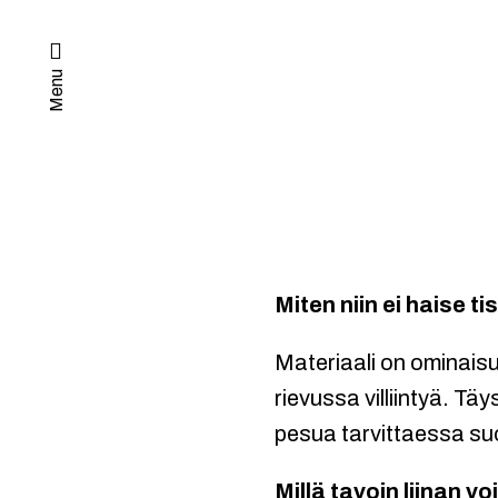
Menu
Miten niin ei haise ti
Materiaali on ominaisu
rievussa villiintyä. T
pesua tarvittaessa su
Millä tavoin liinan vo