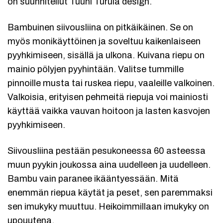
on suunnitellut Tuuni Turula design.
Bambuinen siivousliina on pitkäikäinen. Se on
myös monikäyttöinen j
a soveltuu kaikenlaiseen
pyyhkimiseen, sisällä ja ulkona. Kuivana riepu on
mainio pölyjen pyyhintään. Valitse tummille
pinnoille musta tai ruskea riepu, vaaleille valkoinen.
Valkoisia, erityisen pehmeitä riepuja voi mainiosti
käyttää vaikka vauvan hoitoon ja lasten kasvojen
pyyhkimiseen.
Siivousliina pestään pesukoneessa 60 asteessa
muun pyykin joukossa aina uudelleen ja uudelleen.
Bambu vain paranee ikääntyessään. Mitä
enemmän riepua käytät ja peset, sen paremmaksi
sen imukyky muuttuu. Heikoimmillaan imukyky on
upouutena.