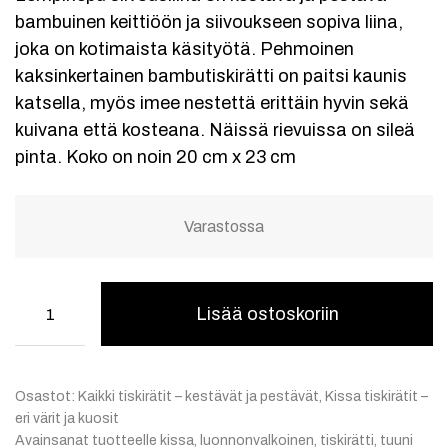
bambuinen keittiöön ja siivoukseen sopiva liina,
joka on kotimaista käsityötä. Pehmoinen
kaksinkertainen bambutiskirätti on paitsi kaunis
katsella, myös imee nestettä erittäin hyvin sekä
kuivana että kosteana. Näissä rievuissa on sileä
pinta. Koko on noin 20 cm x 23 cm
Varastossa
Lisää ostoskoriin
Osastot:
Kaikki tiskirätit – kestävät ja pestävät
,
Kissa tiskirätit –
eri värit ja kuosit
Avainsanat tuotteelle
kissa
,
luonnonvalkoinen
,
tiskirätti
,
tuuni