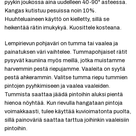
pyykin joukossa aina uudelleen 40-90° asteessa.
Kangas kutistuu pesuissa noin 10%.
Huuhteluaineen käyttö on kielletty, sillä se
heikentää rätin imukykyä. Kuosittele kosteana.
Lempirievun pohjaväri on tumma tai vaalea ja
painatuksen väri vaihtelee. Tummapohjaiset rätit
pysyvät kauniina myös meillä, jotka muistamme
harvemmin pestä riepujamme. Vaaleita on syytä
pestä ahkerammin. Valitse tumma riepu tummien
pintojen pyyhkimiseen ja vaalea vaaleiden.
Tummista saattaa jäädä pintoihin aluksi pientä
hienoa nöyhtää. Kun rievulla hangataan pintoja
voimakkaasti, tulee käyttää kuvioimatonta puolta,
sillä painoväriä saattaa tarttua joihinkin vaaleisiin
pintoihin.