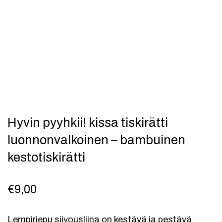
Hyvin pyyhkii! kissa tiskirätti
luonnonvalkoinen – bambuinen
kestotiskirätti
€
9,00
Lempiriepu siivousliina on kestävä ja pestävä