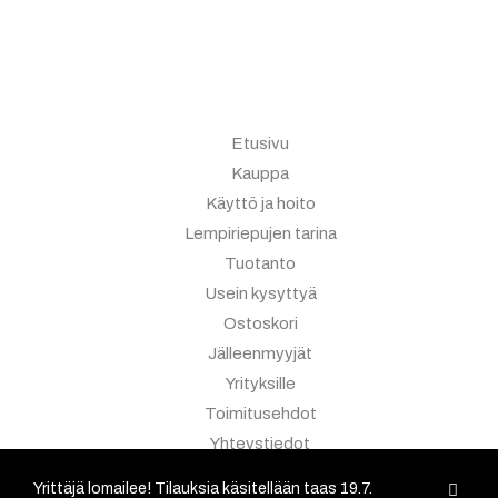
Etusivu
Kauppa
Käyttö ja hoito
Lempiriepujen tarina
Tuotanto
Usein kysyttyä
Ostoskori
Jälleenmyyjät
Yrityksille
Toimitusehdot
Yhteystiedot
Myyntitapahtumat
Yrittäjä lomailee! Tilauksia käsitellään taas 19.7.