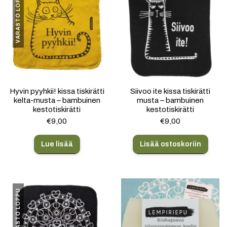
VARASTO LOPPU
Hyvin pyyhkii! kissa tiskirätti
Siivoo ite kissa tiskirätti
kelta-musta – bambuinen
musta – bambuinen
kestotiskirätti
kestotiskirätti
€
9,00
€
9,00
Lue lisää
Lisää ostoskoriin
VARASTO LOPPU