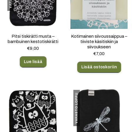
Pitsi tiskirätti musta –
Kotimainen siivoussaippua –
bambuinen kestotiskirätti
tiiviste käsitiskiin ja
siivoukseen
€
9,00
€
7,00
Lue lisää
Lisää ostoskoriin
VARASTO LOPPU