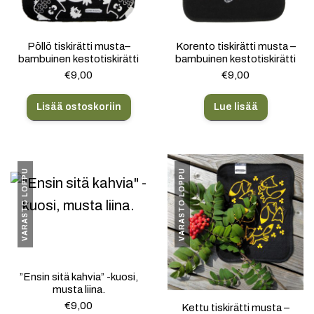
Pöllö tiskirätti musta–
Korento tiskirätti musta –
bambuinen kestotiskirätti
bambuinen kestotiskirätti
€
9,00
€
9,00
Lisää ostoskoriin
Lue lisää
VARASTO LOPPU
VARASTO LOPPU
”Ensin sitä kahvia” -kuosi,
musta liina.
€
9,00
Kettu tiskirätti musta –