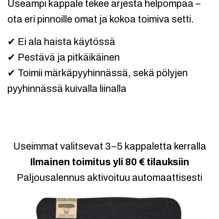
Useampi kappale tekee arjesta helpompaa –
ota eri pinnoille omat ja kokoa toimiva setti.
✔ Ei ala haista käytössä
✔ Pestävä ja pitkäikäinen
✔ Toimii märkäpyyhinnässä, sekä pölyjen
pyyhinnässä kuivalla liinalla
Valitse kuosit
Useimmat valitsevat 3–5 kappaletta kerralla
Ilmainen toimitus yli 80 € tilauksiin
Paljousalennus aktivoituu automaattisesti