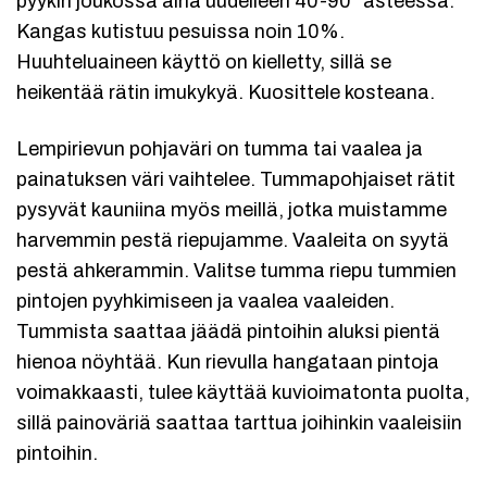
pyykin joukossa aina uudelleen 40-90° asteessa.
Kangas kutistuu pesuissa noin 10%.
Huuhteluaineen käyttö on kielletty, sillä se
heikentää rätin imukykyä. Kuosittele kosteana.
Lempirievun pohjaväri on tumma tai vaalea ja
painatuksen väri vaihtelee. Tummapohjaiset rätit
pysyvät kauniina myös meillä, jotka muistamme
harvemmin pestä riepujamme. Vaaleita on syytä
pestä ahkerammin. Valitse tumma riepu tummien
pintojen pyyhkimiseen ja vaalea vaaleiden.
Tummista saattaa jäädä pintoihin aluksi pientä
hienoa nöyhtää. Kun rievulla hangataan pintoja
voimakkaasti, tulee käyttää kuvioimatonta puolta,
sillä painoväriä saattaa tarttua joihinkin vaaleisiin
pintoihin.