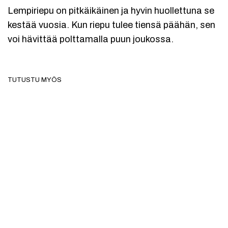
Lempiriepu on pitkäikäinen ja hyvin huollettuna se
kestää vuosia. Kun riepu tulee tiensä päähän, sen
voi hävittää polttamalla puun joukossa.
TUTUSTU MYÖS
VARASTO LOPPU
Kestovanulaput 10 kpl –
Hyvin pyyhkii! kissa
pestävät puhdistuslaput
valko-musta –
kasvoille
bambuinen
kestotiskirätti
€
11,50
€
9,00