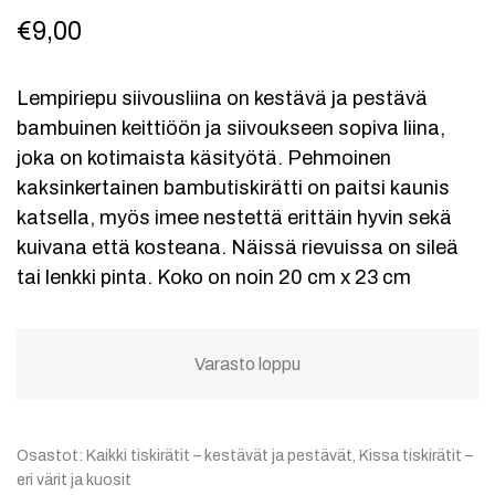
€
9,00
Lempiriepu siivousliina on kestävä ja pestävä
bambuinen keittiöön ja siivoukseen sopiva liina,
joka on kotimaista käsityötä. Pehmoinen
kaksinkertainen bambutiskirätti on paitsi kaunis
katsella, myös imee nestettä erittäin hyvin sekä
kuivana että kosteana. Näissä rievuissa on sileä
tai lenkki pinta. Koko on noin 20 cm x 23 cm
Varasto loppu
Osastot:
Kaikki tiskirätit – kestävät ja pestävät
,
Kissa tiskirätit –
eri värit ja kuosit