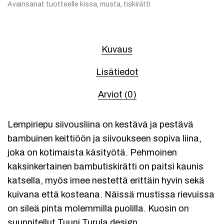
Avainsanat tuotteelle
kissa
,
musta
,
tiskirätti
Kuvaus
Lisätiedot
Arviot (0)
Lempiriepu siivousliina on kestävä ja pestävä
bambuinen keittiöön ja siivoukseen sopiva liina,
joka on kotimaista käsityötä. Pehmoinen
kaksinkertainen bambutiskirätti on paitsi kaunis
katsella, myös imee nestettä erittäin hyvin sekä
kuivana että kosteana. Näissä mustissa rievuissa
on sileä pinta molemmilla puolilla. Kuosin on
suunnitellut Tuuni Turula design.