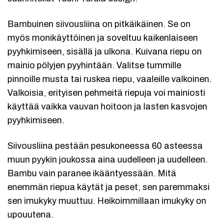
Bambuinen siivousliina on pitkäikäinen. Se on
myös monikäyttöinen ja soveltuu kaikenlaiseen
pyyhkimiseen, sisällä ja ulkona. Kuivana riepu on
mainio pölyjen pyyhintään. Valitse tummille
pinnoille musta tai ruskea riepu, vaaleille valkoinen.
Valkoisia, erityisen pehmeitä riepuja voi mainiosti
käyttää vaikka vauvan hoitoon ja lasten kasvojen
pyyhkimiseen.
Siivousliina pestään pesukoneessa 60 asteessa
muun pyykin joukossa aina uudelleen ja uudelleen.
Bambu vain paranee ikääntyessään. Mitä
enemmän riepua käytät ja peset, sen paremmaksi
sen imukyky muuttuu. Heikoimmillaan imukyky on
upouutena.