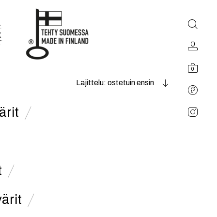
0
Lajittelu: ostetuin ensin
ärit
t
värit