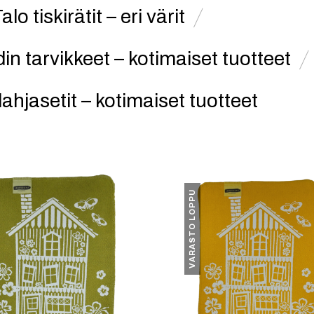
alo tiskirätit – eri värit
din tarvikkeet – kotimaiset tuotteet
 lahjasetit – kotimaiset tuotteet
VARASTO LOPPU