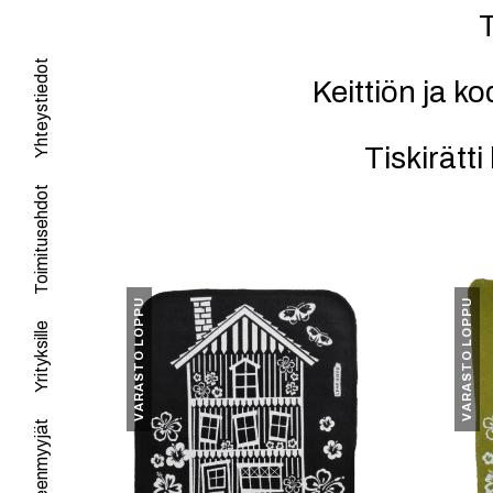
T
Yhteystiedot
Keittiön ja ko
Tiskirätti
Toimitusehdot
VARASTO LOPPU
VARASTO LOPPU
Yrityksille
Jälleenmyyjät