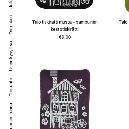
Ostoskori
Talo tiskirätti musta – bambuinen
Talo 
kestotiskirätti
€
9,00
Usein kysyttyä
Tuotanto
Lempiriepujen tarina