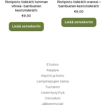
Ristipisto tiskirätti tumman
Ristipisto tiskirätti oranssi –
vihreä– bambuinen
bambuinen kestotiskirätti
kestotiskirätti
€
9,00
€
9,00
Lisää ostoskoriin
Lisää ostoskoriin
Etusivu
Kauppa
Käyttö ja hoito
Lempiriepujen tarina
Tuotanto
Usein kysyttyä
Ostoskori
Jälleenmyyjät