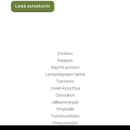
Lisää ostoskoriin
Etusivu
Kauppa
Käyttö ja hoito
Lempiriepujen tarina
Tuotanto
Usein kysyttyä
Ostoskori
Jälleenmyyjät
Yrityksille
Toimitusehdot
Yhteystiedot