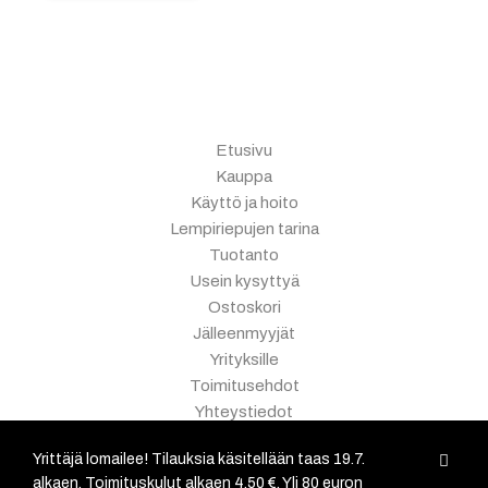
Etusivu
Kauppa
Käyttö ja hoito
Lempiriepujen tarina
Tuotanto
Usein kysyttyä
Ostoskori
Jälleenmyyjät
Yrityksille
Toimitusehdot
Yhteystiedot
Myyntitapahtumat
Yrittäjä lomailee! Tilauksia käsitellään taas 19.7.
alkaen. Toimituskulut alkaen 4,50 €. Yli 80 euron